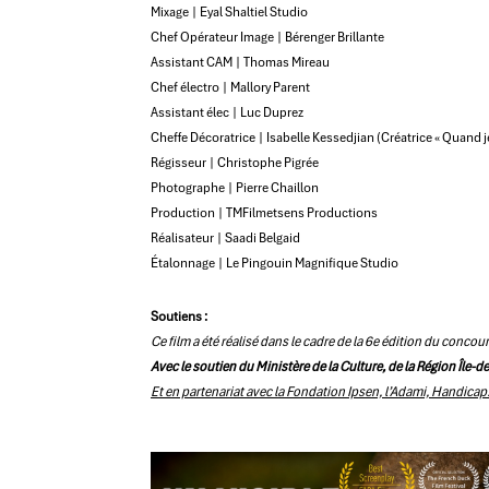
Mixage | Eyal Shaltiel Studio
Chef Opérateur Image | Bérenger Brillante
Assistant CAM | Thomas Mireau
Chef électro | Mallory Parent
Assistant élec | Luc Duprez
Cheffe Décoratrice | Isabelle Kessedjian (Créatrice « Quand je
Régisseur | Christophe Pigrée
Photographe | Pierre Chaillon
Production | TMFilmetsens Productions
Réalisateur | Saadi Belgaid
Étalonnage | Le Pingouin Magnifique Studio
Soutiens :
Ce film a été réalisé dans le cadre de la 6e édition du conco
Avec le
soutien du Ministère de la Culture, de la Région Île-de
Et en partenariat avec la Fondation Ipsen, l’Adami, Handicap