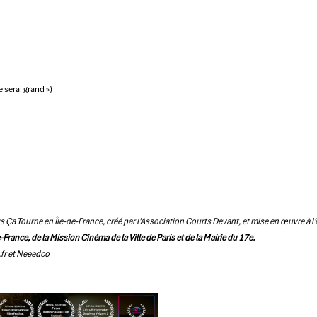
 serai grand »)
urs Ça Tourne en Île-de-France, créé par l’Association Courts Devant, et mise en œuvre à l
-France, de la Mission Cinéma de la Ville de Paris et de la Mairie du 17e.
.fr et Neeedco