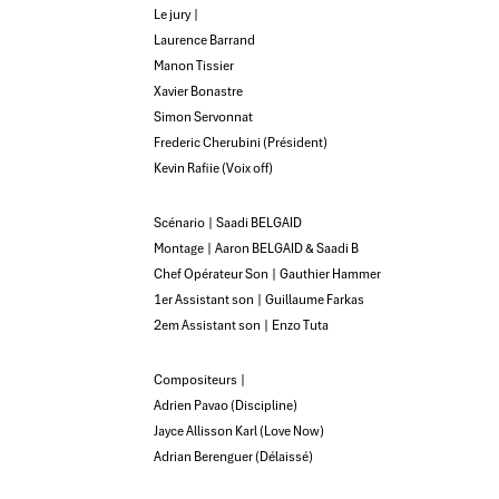
Le jury |
Laurence Barrand
Manon Tissier
Xavier Bonastre
Simon Servonnat
Frederic Cherubini (Président)
Kevin Rafiie (Voix off)
Scénario | Saadi BELGAID
Montage | Aaron BELGAID & Saadi B
Chef Opérateur Son | Gauthier Hammer
1er Assistant son | Guillaume Farkas
2em Assistant son | Enzo Tuta
Compositeurs |
Adrien Pavao (Discipline)
Jayce Allisson Karl (Love Now)
Adrian Berenguer (Délaissé)