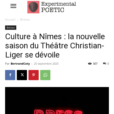
Accueil
Brèves
Brèves
Culture à Nîmes : la nouvelle
saison du Théâtre Christian-
Liger se dévoile
Par
BertrandCoty
-
25 septembre 2025
307
0