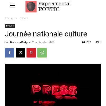
Accueil
Brèves
Brèves
Journée nationale culture
Par
BertrandCoty
-
26 septembre 2025
267
0