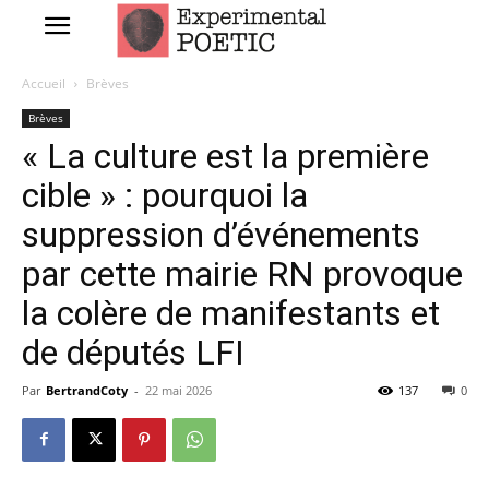
Accueil
Brèves
Brèves
« La culture est la première
cible » : pourquoi la
suppression d’événements
par cette mairie RN provoque
la colère de manifestants et
de députés LFI
Par
BertrandCoty
-
22 mai 2026
137
0