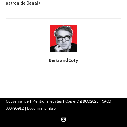
patron de Canal+
BertrandCoty
Gouvernance
|
Mentions légales
| Copyright BCC 2025 | SACD
000795912 |
Devenir membre