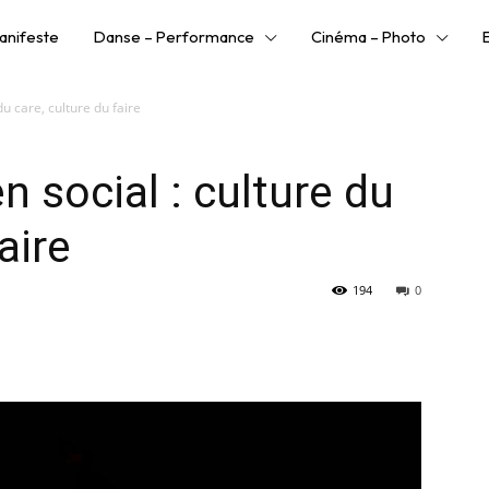
anifeste
Danse – Performance
Cinéma – Photo
du care, culture du faire
n social : culture du
aire
194
0