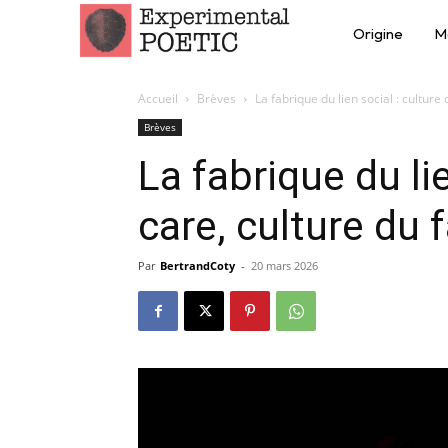
Origine
M
Accueil
Brèves
La fabrique du lien social : culture 
Brèves
La fabrique du lie
care, culture du f
Par
BertrandCoty
-
20 mars 2026