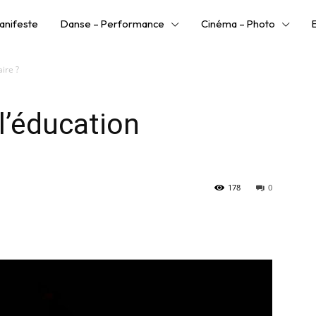
anifeste
Danse – Performance
Cinéma – Photo
ire ?
l’éducation
178
0