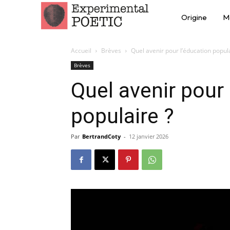
Origine
M
Accueil
Brèves
Quel avenir pour l’éducation popula
Brèves
Quel avenir pour 
populaire ?
Par
BertrandCoty
-
12 janvier 2026