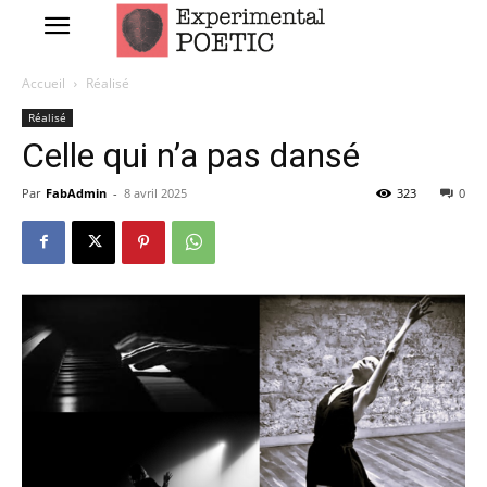
Accueil
Réalisé
Réalisé
Celle qui n’a pas dansé
Par
FabAdmin
-
8 avril 2025
323
0