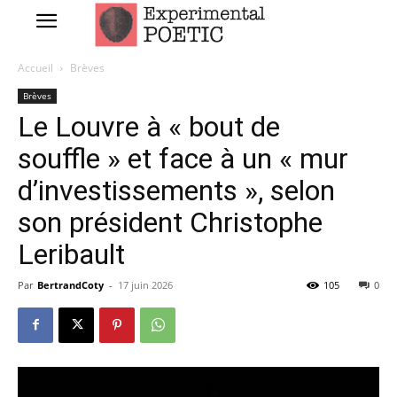
Accueil
Brèves
Brèves
Le Louvre à « bout de
souffle » et face à un « mur
d’investissements », selon
son président Christophe
Leribault
Par
BertrandCoty
-
17 juin 2026
105
0