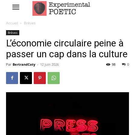
Accueil
Brèves
Brèves
L’économie circulaire peine à
passer un cap dans la culture
Par
BertrandCoty
-
12 juin 2026
98
0