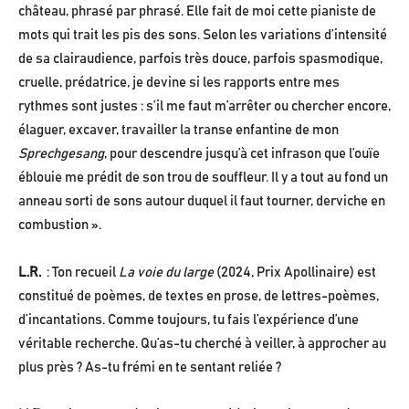
château, phrasé par phrasé. Elle fait de moi cette pianiste de
mots qui trait les pis des sons. Selon les variations d’intensité
de sa clairaudience, parfois très douce, parfois spasmodique,
cruelle, prédatrice, je devine si les rapports entre mes
rythmes sont justes : s’il me faut m’arrêter ou chercher encore,
élaguer, excaver, travailler la transe enfantine de mon
Sprechgesang
, pour descendre jusqu’à cet infrason que l’ouïe
éblouie me prédit de son trou de souffleur. Il y a tout au fond un
anneau sorti de sons autour duquel il faut tourner, derviche en
combustion ».
L.R.
: Ton recueil
La voie du large
(2024, Prix Apollinaire) est
constitué de poèmes, de textes en prose, de lettres-poèmes,
d’incantations. Comme toujours, tu fais l’expérience d’une
véritable recherche. Qu’as-tu cherché à veiller, à approcher au
plus près ? As-tu frémi en te sentant reliée ?