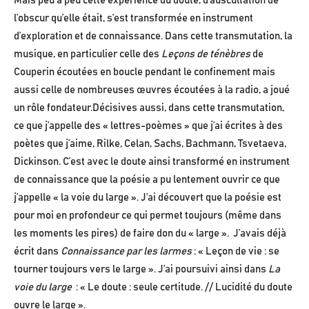
Mais peu à peu cette expérience du doute, d’auscultation de
l’obscur qu’elle était, s’est transformée en instrument
d’exploration et de connaissance. Dans cette transmutation, la
musique, en particulier celle des
Leçons de ténèbres
de
Couperin écoutées en boucle pendant le confinement mais
aussi celle de nombreuses œuvres écoutées à la radio, a joué
un rôle fondateur.Décisives aussi, dans cette transmutation,
ce que j’appelle des « lettres-poèmes » que j’ai écrites à des
poètes que j’aime, Rilke, Celan, Sachs, Bachmann, Tsvetaeva,
Dickinson. C’est avec le doute ainsi transformé en instrument
de connaissance que la poésie a pu lentement ouvrir ce que
j’appelle « la voie du large ». J’ai découvert que la poésie est
pour moi en profondeur ce qui permet toujours (même dans
les moments les pires) de faire don du « large ». J’avais déjà
écrit dans
Connaissance par les larmes
: « Leçon de vie : se
tourner toujours vers le large ». J’ai poursuivi ainsi dans
La
voie du large
: « Le doute : seule certitude. // Lucidité du doute
ouvre le large ».