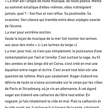
« La mer est l’utopie de toute musique, de toute poésie. Même
au sommet extatique d’elles-mêmes, elles n’atteignent
jamais, quoi ? – Son flux et son reflux. Sa psalmodie. Sa
scansion. Son silence qui tremble entre deux arpèges sourds
de l’écume.
La mer pour extrême onction.
Seule la leçon de musique de la mer fait monter les larmes
aux yeux des mots » (« Les larmes du large »).
La mer, pour moi, ce n’est pas simplement, la jouissance d’une
contemplation par l’œil et l’oreille. C’est surtout la nage. Au fil
des années et des longs été en Corse, s’est créé en moi une
équation entre nager et écrire. C’est avant tout bien sûr une
question de rythme. Mais pas seulement. Nager d’abord me
délivre de toute la crasse accumulée sur le corps par les villes
de Paris et Strasbourg, où je vis en alternance. À cet égard
nager est d’abord une catharsis de l’être tout entier. En
nageant, je fais totalement le vide en moi. Puis la catharsis et
le vide ayant agi, il arrive qu’à la faveur de la nage, s’écrivent