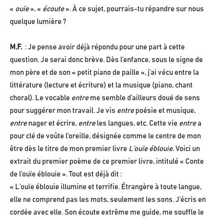
«
ouïe
», «
écoute
». À ce sujet, pourrais-tu répandre sur nous
quelque lumière ?
M.F.
: Je pense avoir déjà répondu pour une part à cette
question. Je serai donc brève. Dès l’enfance, sous le signe de
mon père et de son « petit piano de paille », j’ai vécu entre la
littérature (lecture et écriture) et la musique (piano, chant
choral). Le vocable
entre
me semble d’ailleurs doué de sens
pour suggérer mon travail. Je vis
entre
poésie et musique,
entre
nager et écrire,
entre
les langues, etc. Cette vie
entre
a
pour clé de voûte l’oreille, désignée comme le centre de mon
être dès le titre de mon premier livre
L’ouïe éblouie.
Voici un
extrait du premier poème de ce premier livre, intitulé « Conte
de l’ouïe éblouie ». Tout est déjà dit :
« L’ouïe éblouie illumine et terrifie. Étrangère à toute langue,
elle ne comprend pas les mots, seulement les sons. J’écris en
cordée avec elle. Son écoute extrême me guide, me souffle le