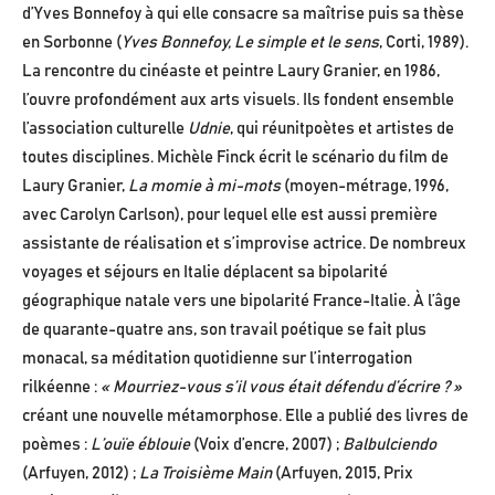
d’Yves Bonnefoy à qui elle consacre sa maîtrise puis sa thèse
en Sorbonne (
Yves
Bonnefoy, Le simple et le sens
, Corti, 1989).
La rencontre du cinéaste et peintre Laury Granier, en 1986,
l’ouvre profondément aux arts visuels. Ils fondent ensemble
l’association culturelle
Udnie
, qui réunitpoètes et artistes de
toutes disciplines. Michèle Finck écrit le scénario du film de
Laury Granier,
La momie à mi-mots
(moyen-métrage, 1996,
avec Carolyn Carlson), pour lequel elle est aussi première
assistante de réalisation et s’improvise actrice. De nombreux
voyages et séjours en Italie déplacent sa bipolarité
géographique natale vers une bipolarité France-Italie. À l’âge
de quarante-quatre ans, son travail poétique se fait plus
monacal, sa méditation quotidienne sur l’interrogation
rilkéenne :
« Mourriez-vous s’il vous était défendu
d’écrire ? »
créant une nouvelle métamorphose. Elle a publié des livres de
poèmes :
L’ouïe éblouie
(Voix d’encre, 2007) ;
Balbulciendo
(Arfuyen, 2012) ;
La Troisième Main
(Arfuyen, 2015, Prix