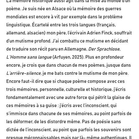
La mémoire historique aussi agit dans la mise au monde d’un
poème. Je suis née en Alsace où la mémoire des guerres
mondiales est encore à vif, par exemple dans le problème
linguistique. Écartelé entre les trois langues (français,
allemand, alsacien) mon père, l’écrivain Adrien Finck, souffrait
d’un mutisme profond. J’ai combattu ce mutisme en décidant
de traduire son récit paru en Allemagne,
Der Sprachlose
,
L’Homme sans langue
(Arfuyen, 2025). Plus en profondeur
encore, je crois que dans chacun de mes poèmes, jusque dans
L’arrière-silence,
je me bats contre le mutisme de mon père.
Encore faut-il dire que si chaque poème compose avec ces
trois mémoires, personnelle, culturelle et historique, j’écris
fondamentalement avec une autre force qui pétrit la glaise de
ces mémoires à sa guise : j’écris avec l’inconscient, qui
s’immisce dans chacune de ses mémoires, au point parfois de
les déformer, de les distordre même. Pas de poésie sans
dictée de l’inconscient, au point que parfois les souvenirs sont
presque méconnaissables mais par là- même authentiques. Il