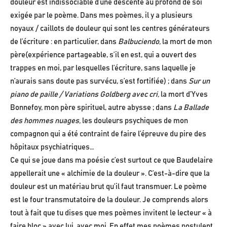
douleur est indissociable d’une descente au profond de soi
exigée par le poème. Dans mes poèmes, il y a plusieurs
noyaux / caillots de douleur qui sont les centres générateurs
de l’écriture : en particulier, dans
Balbuciendo,
la mort de mon
père(expérience partageable, s’il en est, qui a ouvert des
trappes en moi, par lesquelles l’écriture, sans laquelle je
n’aurais sans doute pas survécu, s’est fortifiée) ; dans
Sur un
piano de paille / Variations Goldberg avec cri,
la mort d’Yves
Bonnefoy, mon père spirituel, autre abysse ; dans
La Ballade
des hommes nuages,
les douleurs psychiques de mon
compagnon qui a été contraint de faire l’épreuve du pire des
hôpitaux psychiatriques…
Ce qui se joue dans ma poésie c’est surtout ce que Baudelaire
appellerait une « alchimie de la douleur ». C’est-à-dire que la
douleur est un matériau brut qu’il faut transmuer. Le poème
est le four transmutatoire de la douleur. Je comprends alors
tout à fait que tu dises que mes poèmes invitent le lecteur « à
faire bloc » avec lui, avec moi. En effet mes poèmes postulent