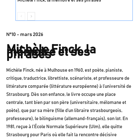
Michèle Finck, la mémoire et ses phrasés
N°10 - mars 2026
Michèle Finck, la
mémoire et ses
phrasés
Michèle Finck, née à Mulhouse en 1960, est poète, pianiste,
critique, traductrice, librettiste, scénariste, et professeure de
littérature comparée (littérature européenne) à l’université de
Strasbourg. Dès son enfance, le livre occupe une place
centrale, tant bien par son père (universitaire, mélomane et
poète), que par sa mère (fille d’un libraire strasbourgeois,
professeure), le bilinguisme (allemand-français), son lot. En
1981, reçue à l’École Normale Supérieure (Ulm), elle quitte
Strasbourg pour Paris où elle fait la rencontre décisive