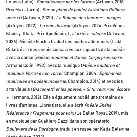
Louise-Labé) ;
Connaissance par les larmes
(Arfuyen, 2018,
Prix Max-Jacob) ;
Sur un piano de paille/Variations Golberg
avec cri
(Arfuyen, 2020) ;
La Ballade des hommes-nuages
(Arfuyen, 2022) ;
La voie du large
(Arfuyen, 2024, Prix Vénus
Khoury-Ghata, Prix Apollinaire) ;
L’arrière-silence
(Arfuyen,
2026). Michèle Finck a traduit des poètes allemands (Trakl,
Rilke), écrit des essais consacrés aux rapports de la poésie
avec la danse (
Poésie
moderne et danse. Corps provisoire
,
Armand Colin, 1992), avec la musique (
Poésie moderne et
musique. Vorrei e non vorrei
, Champion, 2004 ;
Épiphanies
musicales en poésie moderne,
Champion, 2014) et avec les
arts visuels (
Giacometti et les poètes. « Si tu veux voir,
écoute
»
, Hermann, 2012). Elle a également publié une trentaine de
livres d’artistes. Librettiste, elle a écrit
Poésie Shéhé
Résistance / Fragments pour voix
(Le Ballet Royal, 2019), mis
en musique par Gualtiero Dazzi dans son opératorio
Boulevard de la Dordogne
, traduit en russe par Katia Belavina