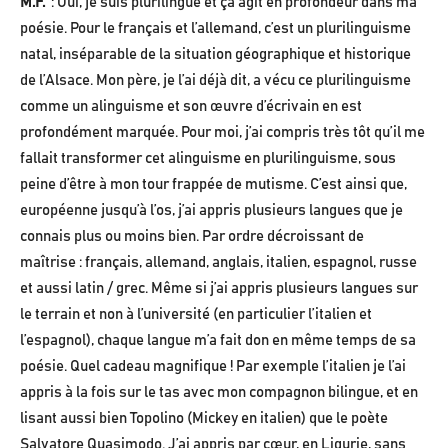
M.F.
: Oui, je suis plurilingue et ça agit en profondeur dans ma
poésie. Pour le français et l’allemand, c’est un plurilinguisme
natal, inséparable de la situation géographique et historique
de l’Alsace. Mon père, je l’ai déjà dit, a vécu ce plurilinguisme
comme un alinguisme et son œuvre d’écrivain en est
profondément marquée. Pour moi, j’ai compris très tôt qu’il me
fallait transformer cet alinguisme en plurilinguisme, sous
peine d’être à mon tour frappée de mutisme. C’est ainsi que,
européenne jusqu’à l’os, j’ai appris plusieurs langues que je
connais plus ou moins bien. Par ordre décroissant de
maîtrise : français, allemand, anglais, italien, espagnol, russe
et aussi latin / grec. Même si j’ai appris plusieurs langues sur
le terrain et non à l’université (en particulier l’italien et
l’espagnol), chaque langue m’a fait don en même temps de sa
poésie. Quel cadeau magnifique ! Par exemple l’italien je l’ai
appris à la fois sur le tas avec mon compagnon bilingue, et en
lisant aussi bien Topolino (Mickey en italien) que le poète
Salvatore Quasimodo. J’ai appris par cœur, en Ligurie, sans