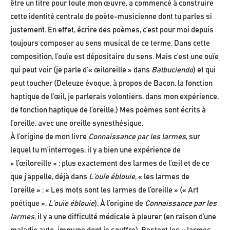
être un titre pour toute mon œuvre, a commencé à construire
cette identité centrale de poète-musicienne dont tu parles si
justement. En effet, écrire des poèmes, c’est pour moi depuis
toujours composer au sens musical de ce terme. Dans cette
composition, l’ouïe est dépositaire du sens. Mais c’est une ouïe
qui peut voir (je parle d’« œiloreille » dans
Balbuciendo
) et qui
peut toucher (Deleuze évoque, à propos de Bacon, la fonction
haptique de l’œil, je parlerais volontiers, dans mon expérience,
de fonction haptique de l’oreille.) Mes poèmes sont écrits à
l’oreille, avec une oreille synesthésique.
À l’origine de mon livre
Connaissance par les larmes
, sur
lequel tu m’interroges, il y a bien une expérience de
« l’œiloreille » : plus exactement des larmes de l’œil et de ce
que j’appelle, déjà dans
L’ouïe éblouie,
« les larmes de
l’oreille » : « Les mots sont les larmes de l’oreille » (« Art
poétique »,
L’ouïe éblouie
). À l’origine de
Connaissance par les
larmes,
il y a une difficulté médicale à pleurer (en raison d’une