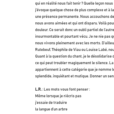
qui en réalité nous fait tenir ? Quelle leçon nous
j’évoque quelque chose de plus complexe et à la
une présence permanente. Nous accouchons des 
nous avons aimées et qui ont disparu. Voilà po
douleur. Ce serait donc un oubli partiel de l’au
insurmontable et pourtant vécu. Je ne nie pas qu
nous vivons pleinement avec les morts. D’ailleu
Rutebeuf, Théophile de Viau ou Louise Labé, nou
Quant à la question du chant, je le désolidarise
ce qui peut troubler magiquement le silence. La d
appartiennent à cette catégorie que je nomme le c
splendide, inquiétant et mutique. Donner un sen
L.R.
: Les mots vous font penser :
Même lorsque je n’écris pas
j’essaie de traduire
la langue d’un arbre