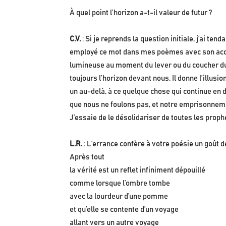
À quel point l’horizon a-t-il valeur de futur ?
C.V.
: Si je reprends la question initiale, j’ai ten
employé ce mot dans mes poèmes avec son accepti
lumineuse au moment du lever ou du coucher du so
toujours l’horizon devant nous. Il donne l’illus
un au-delà, à ce quelque chose qui continue en
que nous ne foulons pas, et notre emprisonnemen
J’essaie de le désolidariser de toutes les proph
L.R.
: L’errance confère à votre poésie un goût d
Après tout
la vérité est un reflet infiniment dépouillé
comme lorsque l’ombre tombe
avec la lourdeur d’une pomme
et qu’elle se contente d’un voyage
allant vers un autre voyage