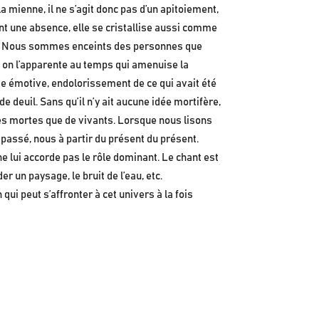
 la mienne, il ne s’agit donc pas d’un apitoiement,
ent une absence, elle se cristallise aussi comme
ix. Nous sommes enceints des personnes que
t on l’apparente au temps qui amenuise la
rge émotive, endolorissement de ce qui avait été
 deuil. Sans qu’il n’y ait aucune idée mortifère,
nes mortes que de vivants. Lorsque nous lisons
passé, nous à partir du présent du présent.
e lui accorde pas le rôle dominant. Le chant est
r un paysage, le bruit de l’eau, etc.
ui peut s’affronter à cet univers à la fois