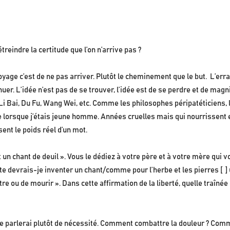
étreindre la certitude que l’on n’arrive pas ?
yage c’est de ne pas arriver. Plutôt le cheminement que le but. L’erra
tinuer. L’idée n’est pas de se trouver, l’idée est de se perdre et de m
n, Li Bai, Du Fu, Wang Wei, etc. Comme les philosophes péripatéticiens,
lorsque j’étais jeune homme. Années cruelles mais qui nourrissent enco
ent le poids réel d’un mot.
 un chant de deuil ». Vous le dédiez à votre père et à votre mère qui v
te devrais-je inventer un chant/comme pour l’herbe et les pierres [ ] 
re ou de mourir ». Dans cette affirmation de la liberté, quelle traînée
é. Je parlerai plutôt de nécessité. Comment combattre la douleur ? Co