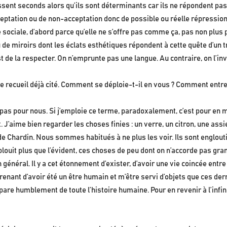
ssent seconds alors qu’ils sont déterminants car ils ne répondent p
eptation ou de non-acceptation donc de possible ou réelle répression
se sociale, d’abord parce qu’elle ne s’offre pas comme ça, pas non plu
 de miroirs dont les éclats esthétiques répondent à cette quête d’un t
st de la respecter. On n’emprunte pas une langue. Au contraire, on l’in
le recueil déjà cité. Comment se déploie-t-il en vous ? Comment entre
t pas pour nous. Si j’emploie ce terme, paradoxalement, c’est pour en 
 J’aime bien regarder les choses finies : un verre, un citron, une assie
Chardin. Nous sommes habitués à ne plus les voir. Ils sont engloutis
ouit plus que l’évident, ces choses de peu dont on n’accorde pas grand 
général. Il y a cet étonnement d’exister, d’avoir une vie coincée entre
prenant d’avoir été un être humain et m’être servi d’objets que ces de
are humblement de toute l’histoire humaine. Pour en revenir à l’infini