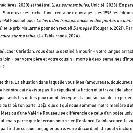
nédières, 2020) et théâtral (
Les somnambules
, Unicité, 2023). En para
Son œuvre est riche d’une trentaine d’ouvrages, dès 1996 les éditio
ax-Pol Fouchet pour
Le livre des transparences et des petites insoum
) et le prix Mallarmé pour son recueil
Damages
(Rougerie, 2021). Par
oire sur ma table
, (La Table ronde, 2024).
6), cher Christian, vous êtes le destiné à mourir – votre langue arraché
 loin » par votre père et votre cousin « morts à deux semaines d’inte
t ?
te titre. La situation dans laquelle vous êtes (amoureuse, douloureuse
histoire qui n’existe pas. Ils répudient la fiction et le travail de labo
 que seuls les initiés pourraient décrypter. La poésie nait de l’expér
e de là où l’on parle. Déjà, elle dit qui nous sommes, notre manière d’
y Metz ou d’une Valérie Rouzeau se différencie de celle d’un poète uni
tut, mais parce que le terrain nourricier (l’enfance, l’adolescence, la 
partir d’un corpus langagier autre, voire discordant. On peut y inclure 