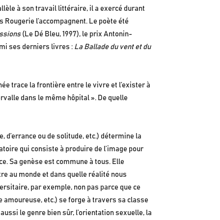
llèle à son travail littéraire, il a exercé durant
ns Rougerie l’accompagnent. Le poète été
issions
(Le Dé Bleu, 1997), le prix Antonin-
mi ses derniers livres :
La Ballade du vent et du
e trace la frontière entre le vivre et l’exister à
rvalle dans le même hôpital ». De quelle
, d’errance ou de solitude, etc.) détermine la
ratoire qui consiste à produire de l’image pour
ience. Sa genèse est commune à tous. Elle
être au monde et dans quelle réalité nous
versitaire, par exemple, non pas parce que ce
vie amoureuse, etc.) se forge à travers sa classe
aussi le genre bien sûr, l’orientation sexuelle, la