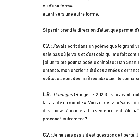
ou d’une forme
allant vers une autre forme.
Si partir prend la direction d’aller, que permet d’
C.V.
: J’avais écrit dans un poème que le grand vo
sais pas où je vais et c’est cela qui me fait con
j’ai un faible pour la poésie chinoise : Han Sha
enfance, mon encrier a été ces années d’errance 
solitude… sont des maîtres absolus. Ils connaiss
L.R.
:
Damages
(Rougerie, 2020) est « avant tout
la fatalité du monde ». Vous écrivez : « Sans dou
des choses/ annulerait la sentence lente/de naît
prononcé autrement ?
C.V.
: Je ne sais pas s’il est question de libert