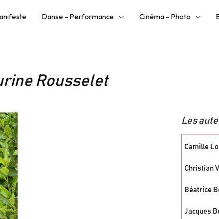
anifeste
Danse – Performance
Cinéma – Photo
urine Rousselet
Les aute
Camille Loi
Christian 
Béatrice B
Jacques Bo