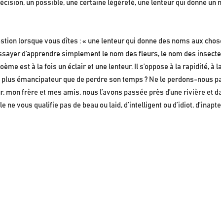
écision, un possible, une certaine légèreté, une lenteur qui donne u
tion lorsque vous dîtes : « une lenteur qui donne des noms aux chose
sayer d’apprendre simplement le nom des fleurs, le nom des insectes 
e est à la fois un éclair et une lenteur. Il s’oppose à la rapidité, à la
plus émancipateur que de perdre son temps ? Ne le perdons-nous pa
, mon frère et mes amis, nous l’avons passée près d’une rivière et da
le ne vous qualifie pas de beau ou laid, d’intelligent ou d’idiot, d’inap