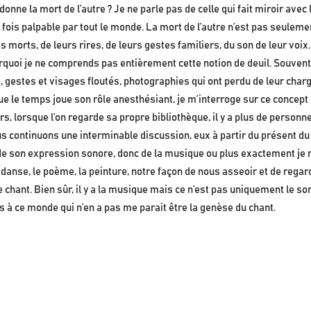
 donne la mort de l’autre ? Je ne parle pas de celle qui fait miroir avec
 fois palpable par tout le monde. La mort de l’autre n’est pas seulem
morts, de leurs rires, de leurs gestes familiers, du son de leur vo
urquoi je ne comprends pas entièrement cette notion de deuil. Souven
tre, gestes et visages floutés, photographies qui ont perdu de leur cha
e le temps joue son rôle anesthésiant, je m’interroge sur ce concept de
rs, lorsque l’on regarde sa propre bibliothèque, il y a plus de person
s continuons une interminable discussion, eux à partir du présent du 
 de son expression sonore, donc de la musique ou plus exactement je n
anse, le poème, la peinture, notre façon de nous asseoir et de regarde
hant. Bien sûr, il y a la musique mais ce n’est pas uniquement le son q
s à ce monde qui n’en a pas me parait être la genèse du chant.