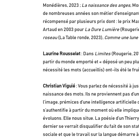
Monédières, 2023 ;
La naissance des anges
, Mo
de nombreuses années son métier d’enseignant. 
récompensé par plusieurs prix dont : le prix M
Artaud en 2003 pour
La Dure Lumière
(Rougerie
roseau
(La Table ronde, 2023),
Comme une lune n
Laurine Rousselet
: Dans
Limites
(Rougerie, 201
partir du monde emporté et « déposé un peu plus
nécessité les mots (accueillis) ont-ils été le frui
Christian Viguié
: Vous parlez de nécessité à jus
naissance des mots. Ils ne proviennent pas d’une 
l’image, prémices d’une intelligence artificielle
s’authentifie à partir du moment où elle impliqu
évoluons. Elle nous situe. La poésie d’un Thierr
dernier se verrait disqualifier du fait de son sta
sociale et que le travail sur la langue démarre à 