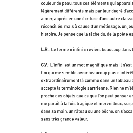
couleur de peau, tous ces éléments qui apparai
légèrement différents mais par leur degré d’acc
aimer, apprécier, une écriture d’une autre clas
réconciliés, mais à cause d’un métissage, un jeu
histoire. Je pense que la tâche du, de la poète e
L.R.
: Le terme « infini » revient beaucoup dans 
C.V.
: L’infini est un mot magnifique mais il n’es
fini qui me semble avoir beaucoup plus d’intérêt.
extraordinairement là comme dans un tableau de 
accepte la terminologie sartrienne. Rien ne m’ébl
proche des objets que ce que l’on peut penser en 
me parait à la fois tragique et merveilleux, sur
dans sa main, un râteau ou une bêche, on s’accap
sans très grande valeur.