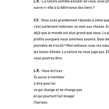
L.R.
: La nature semble écouter en vous, avec pr
ouvre-t-elle à la délivrance des liens ?
C.V.
: Vous avez grandement répondu à cette ques
c’est justement redonner un nom aux choses. Es
déjà que le monde est plus grand que nous. Le poèm
profits auxquels nous sommes soumis. Quoi de 
journées de travail ? Mon enfance, avec ma sœur
les bancs d’école. La nature ne vous juge pas. El
vous pourrez être.
L.R.
: Vous écrivez :
Tu auras à trembler
à dire pour toi
ce qui change et ne change pas
et qui pourtant fait bouger
l’horizon.