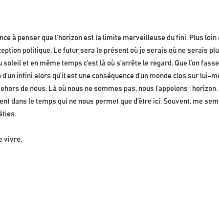
dance à penser que l’horizon est la limite merveilleuse du fini. Plus loin 
on politique. Le futur sera le présent où je serais où ne serais plus.
leil et en même temps c’est là où s’arrête le regard. Que l’on fasse u
ion d’un infini alors qu’il est une conséquence d’un monde clos sur lui
 dehors de nous. Là où nous ne sommes pas, nous l’appelons : horiz
t dans le temps qui ne nous permet que d’être ici. Souvent, me semble
éties.
e vivre.